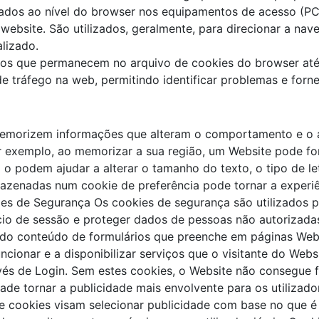
os ao nível do browser nos equipamentos de acesso (PC, m
ebsite. São utilizados, geralmente, para direcionar a nave
lizado.
os que permanecem no arquivo de cookies do browser até 
de tráfego na web, permitindo identificar problemas e for
memorizem informações que alteram o comportamento e o 
or exemplo, ao memorizar a sua região, um Website pode fo
o podem ajudar a alterar o tamanho do texto, o tipo de let
azenadas num cookie de preferência pode tornar a experi
s de Segurança Os cookies de segurança são utilizados par
nício de sessão e proteger dados de pessoas não autorizad
 do conteúdo de formulários que preenche em páginas Web
ncionar e a disponibilizar serviços que o visitante do We
vés de Login. Sem estes cookies, o Website não consegue 
ade tornar a publicidade mais envolvente para os utilizado
cookies visam selecionar publicidade com base no que é r