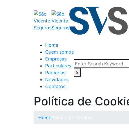
Skip
to
content
Home
Quem somos
Empresas
Particulares
x
Parcerias
Novidades
Contatos
Política de Cooki
Home
Política de Cookies