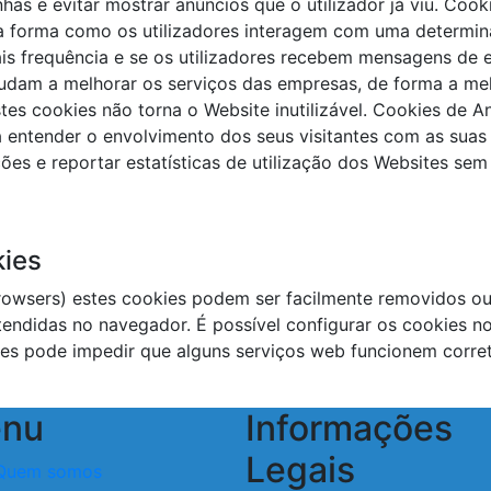
as e evitar mostrar anúncios que o utilizador já viu. Coo
 forma como os utilizadores interagem com uma determina
ais frequência e se os utilizadores recebem mensagens de 
udam a melhorar os serviços das empresas, de forma a me
stes cookies não torna o Website inutilizável. Cookies de 
a entender o envolvimento dos seus visitantes com as suas
es e reportar estatísticas de utilização dos Websites sem 
kies
rowsers) estes cookies podem ser facilmente removidos ou 
tendidas no navegador. É possível configurar os cookies n
es pode impedir que alguns serviços web funcionem corret
nu
Informações
Legais
Quem somos