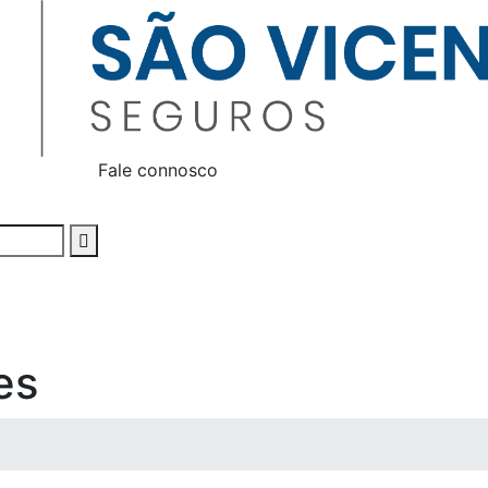
Fale connosco
es