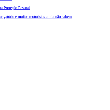
a Proteção Pessoal
igatório e muitos motoristas ainda não sabem