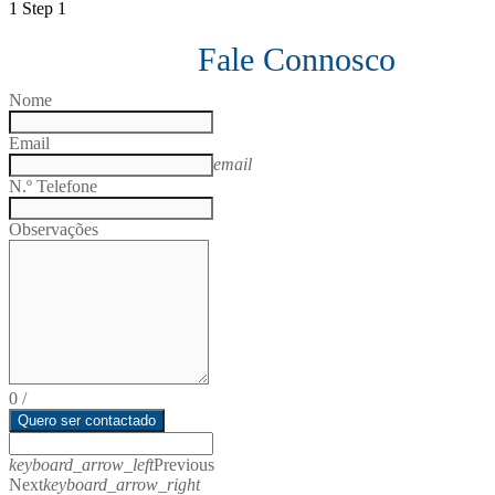
1
Step 1
Fale Connosco
Nome
Email
email
N.º Telefone
Observações
0
/
Quero ser contactado
keyboard_arrow_left
Previous
Next
keyboard_arrow_right