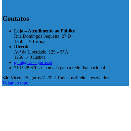
Contatos
Loja – Atendimento ao Público
Rua Domingos Sequeira, 27 D
1350-119 Lisboa
Direção
Avª da Liberdade, 129 – 5º A
1250-140 Lisboa
geral@saoseguros.pt
213 928 670 - Chamada para a rede fixa nacional
São Vicente Seguros © 2022 Todos os direitos reservados
Voltar ao topo