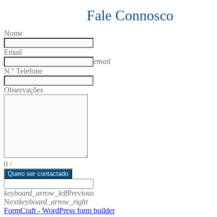
Fale Connosco
Nome
Email
email
N.º Telefone
Observações
0
/
Quero ser contactado
keyboard_arrow_left
Previous
Next
keyboard_arrow_right
FormCraft - WordPress form builder