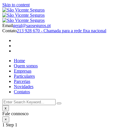
Skip to content
Email
geral@saoseguros.pt
Contato
213 928 670 - Chamada para a rede fixa nacional
Home
Quem somos
Empresas
Particulares
Parcerias
Novidades
Contatos
x
Fale connosco
×
1
Step 1